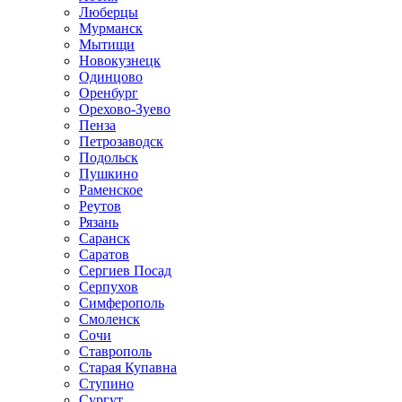
Люберцы
Мурманск
Мытищи
Новокузнецк
Одинцово
Оренбург
Орехово-Зуево
Пенза
Петрозаводск
Подольск
Пушкино
Раменское
Реутов
Рязань
Саранск
Саратов
Сергиев Посад
Серпухов
Симферополь
Смоленск
Сочи
Ставрополь
Старая Купавна
Ступино
Сургут